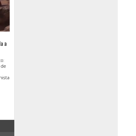
la a
o:
 de
nista