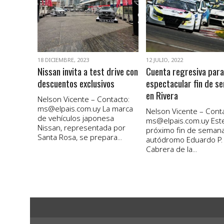
VER NOTA
VER NOTA
18 DICIEMBRE, 2023
12 JULIO, 2022
Nissan invita a test drive con
Cuenta regresiva para
descuentos exclusivos
espectacular fin de s
en Rivera
Nelson Vicente – Contacto:
ms@elpais.com.uy
La marca
Nelson Vicente – Conta
de vehículos japonesa
ms@elpais.com.uy
Est
Nissan, representada por
próximo fin de semana
Santa Rosa, se prepara...
autódromo Eduardo P.
Cabrera de la...