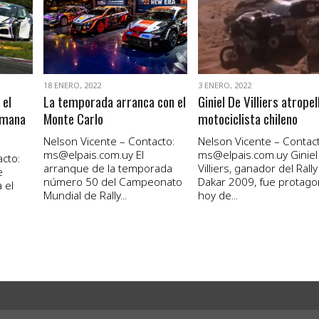
VER NOTA
VER NOTA
18 ENERO, 2022
3 ENERO, 2022
 el
La temporada arranca con el
Giniel De Villiers atropel
emana
Monte Carlo
motociclista chileno
Nelson Vicente – Contacto:
Nelson Vicente – Contact
ms@elpais.com.uy
El
ms@elpais.com.uy
Giniel
cto:
arranque de la temporada
Villiers, ganador del Rally
e
número 50 del Campeonato
Dakar 2009, fue protago
 el
Mundial de Rally...
hoy de...