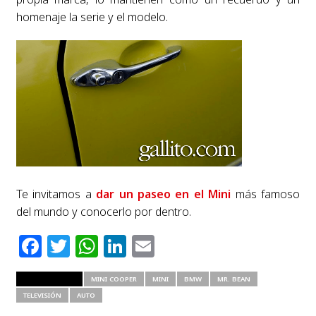
homenaje la serie y el modelo.
Te invitamos a
dar un paseo en el Mini
más famoso
del mundo y conocerlo por dentro.
Facebook
Twitter
WhatsApp
LinkedIn
Email
RELATED ITEMS
MINI COOPER
MINI
BMW
MR. BEAN
TELEVISIÓN
AUTO