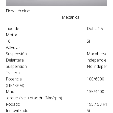
Ficha técnica:
Mecánica
Tipo de
Dohc 1.5
Motor
16
Sí
Válvulas
Suspensión
Macpherson
Delantera
independiente
Suspensión
No independie
Trasera
Potencia
100/6000
(HP/RPM)
Max
135/4400
torque / vel. rotación (Nm/rpm)
Rodado
195 / 50 R15
Inmovilizador
Sí