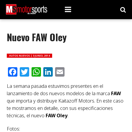
Nuevo FAW Oley
AUTOS NUEVOS |
3 JUNIO, 2014
Facebook
Twitter
WhatsApp
LinkedIn
Email
La semana pasada estuvimos presentes en el
lanzamiento de dos nuevos modelos de la marca
FAW
que importa y distribuye Kaitazoff Motors. En este caso
te mostramos en detalle, con sus especificaciones
técnicas, el nuevo
FAW Oley
.
Fotos: