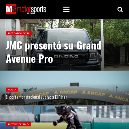
MERCADO LOCAL
JMC presentó su Grand
Avenue Pro
AUVO
El certamen nacional vuelve a El Pinar
MOTOCICLISMO