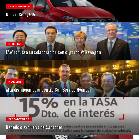
LANZAMIENTOS
Nuevo: Geely 515
NOTICIAS
FAW renueva su colaboración con el grupo Volkswagen
NOTICIAS
Alta distinción para Centro Car. Service Hyundai
EXPOMOTORES
Beneficio exclusivo de Santader