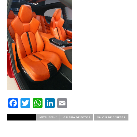
Facebook
Twitter
WhatsApp
LinkedIn
Email
RELATED ITEMS
MITSUBISHI
GALERÍA DE FOTOS
SALON DE GINEBRA