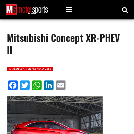
Mitsubishi Concept XR-PHEV
II
MITSUBISHI |
25 FEBRERO, 2015
Facebook
Twitter
WhatsApp
LinkedIn
Email