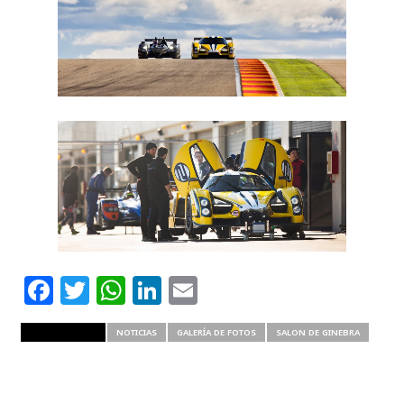
Facebook
Twitter
WhatsApp
LinkedIn
Email
RELATED ITEMS
NOTICIAS
GALERÍA DE FOTOS
SALON DE GINEBRA