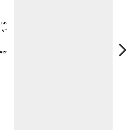
asis
o en
ver