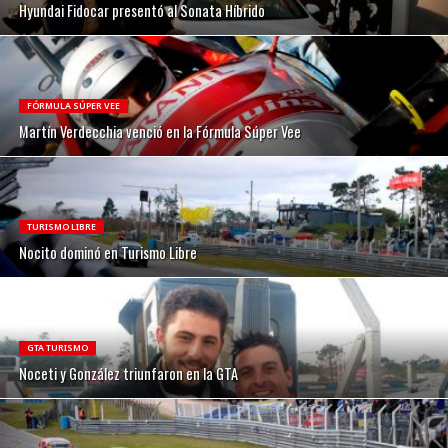
Hyundai Fidocar presentó al Sonata Híbrido
FÓRMULA SÚPER VEE
Martín Verdecchia venció en la Fórmula Súper Vee
TURISMO LIBRE
Nocito dominó en Turismo Libre
GTA TURISMO
Noceti y González triunfaron en la GTA