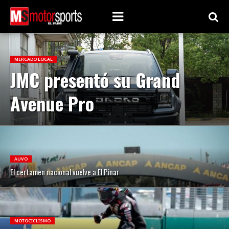
MERCADO LOCAL
JMC presentó su Grand
Avenue Pro
AUVO
El certamen nacional vuelve a El Pinar
MOTOCICLISMO