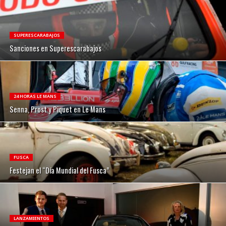
SUPERESCARABAJOS
Sanciones en Superescarabajos
24 HORAS LE MANS
Senna, Prost y Piquet en Le Mans
FUSCA
Festejan el “Día Mundial del Fusca”
LANZAMIENTOS