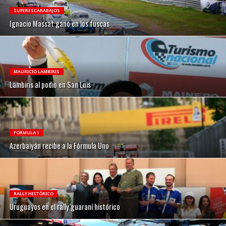
SUPERESCARABAJOS
Ignacio Massat ganó en los fuscas
MAURICIO LAMBIRIS
Lambiris al podio en San Luis
FORMULA 1
Azerbaiyán recibe a la Fórmula Uno
RALLY HISTÓRICO
Uruguayos en el rally guaraní histórico