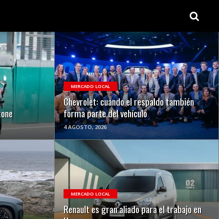
VER NOTA
MERCADO LOCAL
Chevrolet: cuando el respaldo también
tone
forma parte del vehículo
4 AGOSTO, 2026
VER NOTA
MERCADO LOCAL
Renault es gran aliado para el trabajo en