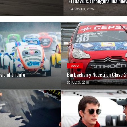
El BMW iX3 inaugura una nuev
3 AGOSTO, 2026
VER NOTA
VER NOTA
AUVO
vió al triunfo
Barbachan y Noceti en Clase 2
30 JULIO, 2018
VER NOTA
VER NOTA