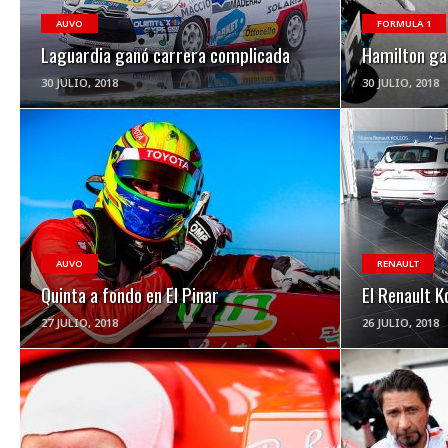
AUVO
FORMULA 1
Laguardia ganó carrera complicada
Hamilton ga
30 JULIO, 2018
30 JULIO, 2018
VER NOTA
AUVO
RENAULT
Quinta a fondo en El Pinar
El Renault K
27 JULIO, 2018
26 JULIO, 2018
VER NOTA