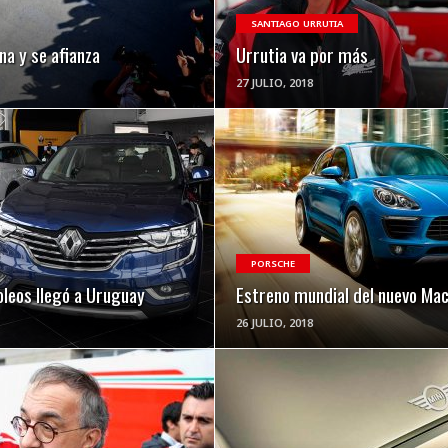
SANTIAGO URRUTIA
na y se afianza
Urrutia va por más
27 JULIO, 2018
VER NOTA
VER NOTA
PORSCHE
oleos llegó a Uruguay
Estreno mundial del nuevo Ma
26 JULIO, 2018
VER NOTA
VER NOTA