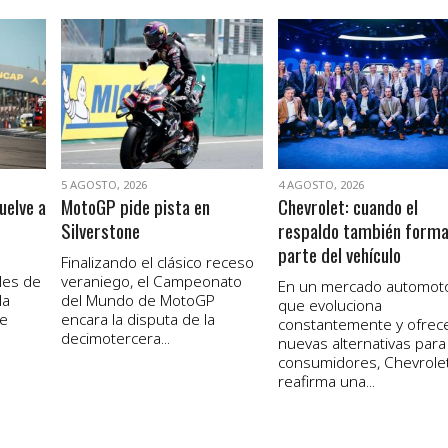
VER NOTA
VER NOTA
5 AGOSTO, 2026
4 AGOSTO, 2026
uelve a
MotoGP pide pista en
Chevrolet: cuando el
Silverstone
respaldo también form
parte del vehículo
Finalizando el clásico receso
les de
veraniego, el Campeonato
En un mercado automot
la
del Mundo de MotoGP
que evoluciona
de
encara la disputa de la
constantemente y ofrec
decimotercera...
nuevas alternativas para
consumidores, Chevrole
reafirma una...