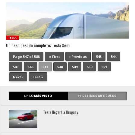
TESLA
Un peso pesado completo: Tesla Semi
Page 547 of 588
« First
‹ Previous
543
544
545
546
547
548
549
550
551
Next ›
Last »
LO MÁS VISTO
ÚLTIMOS ARTÍCULOS
Tesla llegará a Uruguay