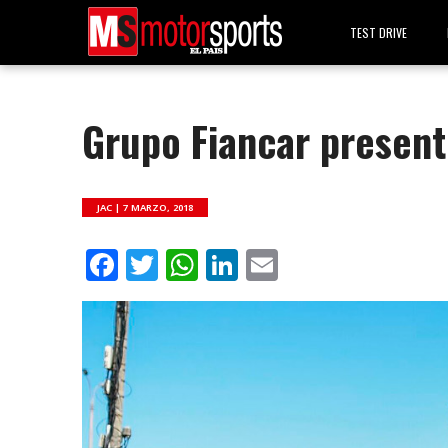
TEST DRIVE
Grupo Fiancar present
JAC |
7 MARZO, 2018
Facebook
Twitter
WhatsApp
LinkedIn
Email