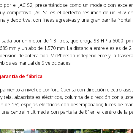
ado por el JAC S2, presentándose como un modelo con excele
uy competitivo. JAC S1 es el perfecto resumen de un SUV e
y deportiva, con líneas agresivas y una gran parrilla frontal
lsada por un motor de 1.3 litros, que eroga 98 HP a 6000 rpm
685 mm y un alto de 1.570 mm. La distancia entre ejes es de 2
ensión delantera tipo McPherson independiente y la traser
mbios es manual de 5 velocidades.
arantía de fábrica
amiento a nivel de confort. Cuenta con dirección electro-asist
tela, alzacristales eléctricos, columna de dirección con ajust
ón de 15’’, espejos eléctricos con desempañador, luces de ma
 una central multimedia con pantalla de 8’’ en el centro de la p