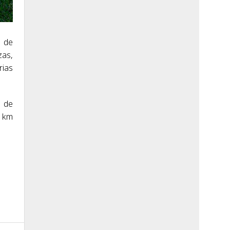
r de
zas,
rias
d de
0 km