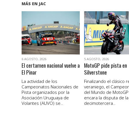
MÁS EN JAC
VER NOTA
VER NOTA
6 AGOSTO, 2026
5 AGOSTO, 2026
El certamen nacional vuelve a
MotoGP pide pista en
El Pinar
Silverstone
La actividad de los
Finalizando el clásico 
Campeonatos Nacionales de
veraniego, el Campeo
Pista organizados por la
del Mundo de MotoGP
Asociación Uruguaya de
encara la disputa de la
Volantes (AUVO) se...
decimotercera...