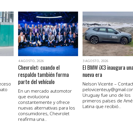
VER NOTA
VER NOTA
4 AGOSTO, 2026
3 AGOSTO, 2026
Chevrolet: cuando el
El BMW iX3 inaugura un
respaldo también forma
nueva era
parte del vehículo
receso
Nelson Vicente – Contact
nato
pelovicenteuy@gmail.co
En un mercado automotor
Uruguay fue uno de los
que evoluciona
primeros países de Amé
constantemente y ofrece
Latina que recibió...
nuevas alternativas para los
consumidores, Chevrolet
reafirma una...