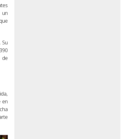
ntes
n un
 que
. Su
.390
a de
ida,
e en
rcha
arte