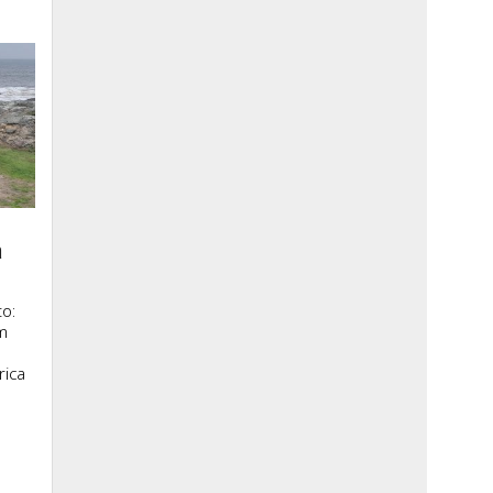
a
o:
m
rica