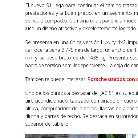
El nuevo S1 llega para continuar el camino traz
prestaciones y a buen precio, en un segmento m
vehículo compacto. Combina una apariencia moderna 
luce un diseño atractivo y excelentemente logrado.
Se presenta en una única versión Luxury 4×2, impu
carrocería tiene 3.775 mm de largo, un ancho de 1.
mm y su peso bruto es de 1435 kg. Presenta susp
barra de torsión semi-independiente. La caja de ca
También te puede interesar:
Porsche usados con g
Uno de los puntos a destacar del JAC S1 es su equip
aire acondicionado, tapizado combinado en cuero y 
altura, computadora de a bordo, llantas de aleaci
diurna y barras de techo. Se destaca en su interior
superior del tablero.