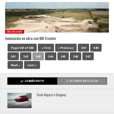
MB CRUSHER
Innovación en obra con MB Crusher
Page 543 of 588
« First
‹ Previous
539
540
541
542
543
544
545
546
547
Next ›
Last »
LO MÁS VISTO
ÚLTIMOS ARTÍCULOS
Tesla llegará a Uruguay