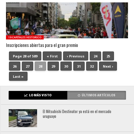
19 CAPITALES HISTORICO
Inscripciones abiertas para el gran premio
Page 28 of 589
« First
‹ Previous
24
25
26
27
28
29
30
31
32
Next ›
Last »
LO MÁS VISTO
ÚLTIMOS ARTÍCULOS
El Mitsubishi Destinator ya está en el mercado
uruguayo