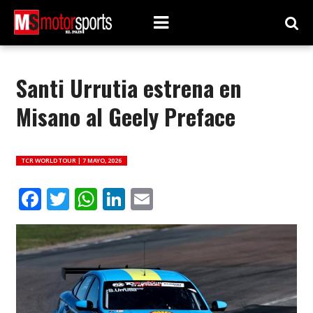
Santi Urrutia estrena en
Misano al Geely Preface
TCR WORLD TOUR |
7 MAYO, 2026
Facebook
Twitter
WhatsApp
LinkedIn
Email