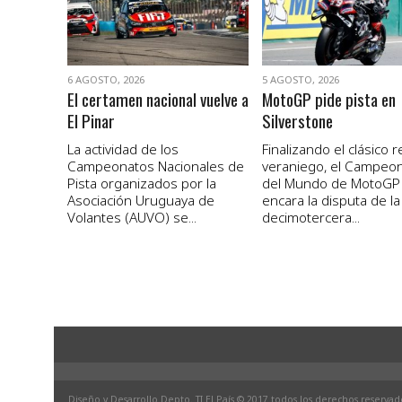
6 AGOSTO, 2026
5 AGOSTO, 2026
El certamen nacional vuelve a
MotoGP pide pista en
El Pinar
Silverstone
La actividad de los
Finalizando el clásico 
Campeonatos Nacionales de
veraniego, el Campeo
Pista organizados por la
del Mundo de MotoGP
Asociación Uruguaya de
encara la disputa de la
Volantes (AUVO) se...
decimotercera...
Diseño y Desarrollo Depto. TI El País © 2017 todos los derechos reservad