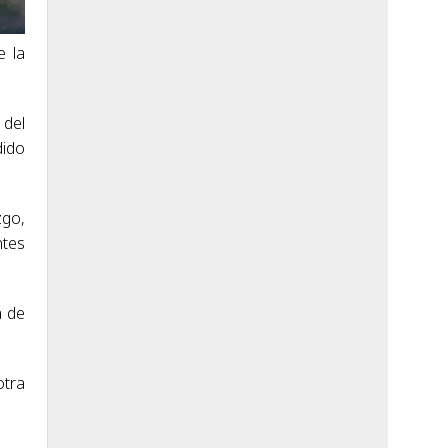
e la
 del
dido
zgo,
ntes
a de
otra