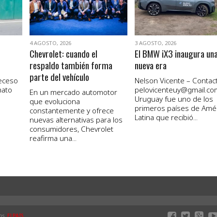
4 AGOSTO, 2026
3 AGOSTO, 2026
Chevrolet: cuando el
El BMW iX3 inaugura un
respaldo también forma
nueva era
parte del vehículo
receso
Nelson Vicente – Contact
nato
pelovicenteuy@gmail.co
En un mercado automotor
Uruguay fue uno de los
que evoluciona
primeros países de Amé
constantemente y ofrece
Latina que recibió...
nuevas alternativas para los
consumidores, Chevrolet
reafirma una...
os.
ELPAIS