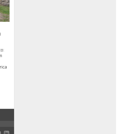
a
o:
m
rica