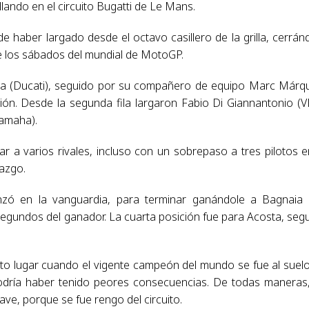
ando en el circuito Bugatti de Le Mans.
e haber largado desde el octavo casillero de la grilla, cerrán
de los sábados del mundial de MotoGP.
aia (Ducati), seguido por su compañero de equipo Marc Márq
ción. Desde la segunda fila largaron Fabio Di Giannantonio (
Yamaha).
 a varios rivales, incluso con un sobrepaso a tres pilotos e
razgo.
nzó en la vanguardia, para terminar ganándole a Bagnaia
segundos del ganador. La cuarta posición fue para Acosta, seg
o lugar cuando el vigente campeón del mundo se fue al suel
podría haber tenido peores consecuencias. De todas maneras
ve, porque se fue rengo del circuito.