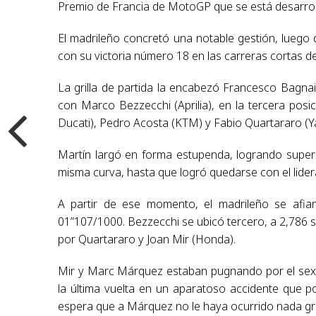
Premio de Francia de MotoGP que se está desarroll
El madrileño concretó una notable gestión, luego d
con su victoria número 18 en las carreras cortas 
La grilla de partida la encabezó Francesco Bagn
con Marco Bezzecchi (Aprilia), en la tercera posi
Ducati), Pedro Acosta (KTM) y Fabio Quartararo (
Martín largó en forma estupenda, logrando superar
misma curva, hasta que logró quedarse con el lide
A partir de ese momento, el madrileño se afia
01”107/1000. Bezzecchi se ubicó tercero, a 2,786 
por Quartararo y Joan Mir (Honda).
Mir y Marc Márquez estaban pugnando por el sext
la última vuelta en un aparatoso accidente que 
espera que a Márquez no le haya ocurrido nada gra