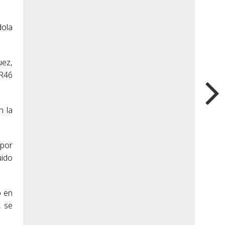
dola
uez,
VR46
n la
 por
uido
o en
, se