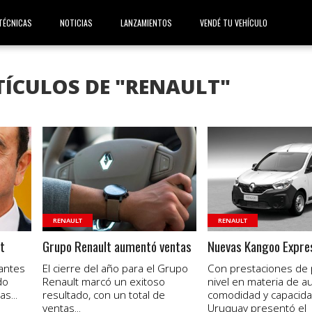
TÉCNICAS
NOTICIAS
LANZAMIENTOS
VENDÉ TU VEHÍCULO
TÍCULOS DE "RENAULT"
VER NOTA
VER NOTA
RENAULT
RENAULT
t
Grupo Renault aumentó ventas
Nuevas Kangoo Expre
 antes
El cierre del año para el Grupo
Con prestaciones de 
do
Renault marcó un exitoso
nivel en materia de a
s...
resultado, con un total de
comodidad y capacida
ventas...
Uruguay presentó el