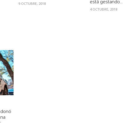
está gestando...
9 OCTUBRE, 2018
4 OCTUBRE, 2018
 donó
una
r