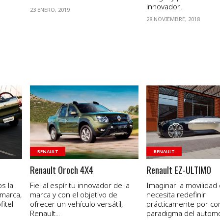
innovador...
23 ENERO, 2019
28 NOVIEMBRE, 2018
VER NOTA
VER NOTA
RENAULT
RENAULT
Renault Oroch 4X4
Renault EZ-ULTIMO
s la
Fiel al espíritu innovador de la
Imaginar la movilidad 
 marca,
marca y con el objetivo de
necesita redefinir
fitel
ofrecer un vehículo versátil,
prácticamente por co
Renault...
paradigma del automó