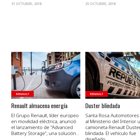
31 OCTUBRE, 2018
25 OCTUBRE, 2018
VER NOTA
VER NOTA
RENAULT
RENAULT
Renault almacena energía
Duster blindada
El Grupo Renault, líder europeo
Santa Rosa Automotores
en movilidad eléctrica, anunció
al Ministerio del Interior 
el lanzamiento de “Advanced
camioneta Renault Duste
Battery Storage”, una solución...
blindada. El vehículo fue
diseñado...