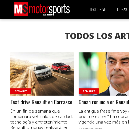
TEST DRIVE
FICHAS 
TODOS LOS AR
VER NOTA
VER NOTA
RENAULT
RENAULT
Test drive Renault en Carrasco
Ghosn renuncia en Renaul
En un fin de semana que
La antigua frase “me voy
combinará vehículos de calidad,
que me echen” ha cobra
tecnología y entretenimiento,
vigencia una vez más en la
Renault Uruguay realizará, en...