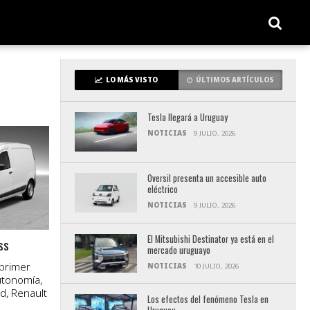
LO MÁS VISTO
ÚLTIMOS ARTÍCULOS
Tesla llegará a Uruguay
NOTICIAS
9 JULIO, 2026
Oversil presenta un accesible auto
eléctrico
NOTICIAS
9 JULIO, 2026
El Mitsubishi Destinator ya está en el
ss
mercado uruguayo
primer
NOTICIAS
10 JULIO, 2026
utonomía,
d, Renault
Los efectos del fenómeno Tesla en