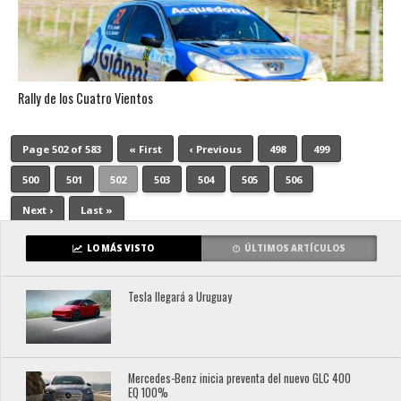
Rally de los Cuatro Vientos
Page 502 of 583
« First
‹ Previous
498
499
500
501
502
503
504
505
506
Next ›
Last »
LO MÁS VISTO
ÚLTIMOS ARTÍCULOS
Tesla llegará a Uruguay
Mercedes-Benz inicia preventa del nuevo GLC 400
EQ 100%