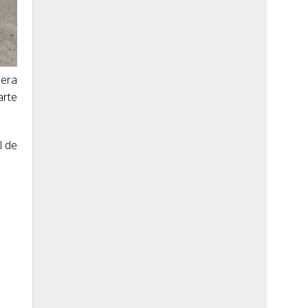
mera
arte
l de