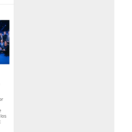
a
or
e
 los
t