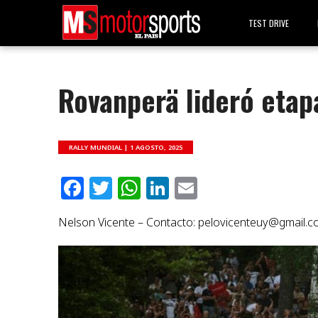
TEST DRIVE
Rovanperä lideró etap
RALLY MUNDIAL |
1 AGOSTO, 2025
Facebook
Twitter
WhatsApp
LinkedIn
Email
Nelson Vicente – Contacto:
pelovicenteuy@gmail.c