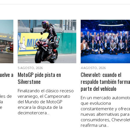
VER NOTA
VER NOTA
5 AGOSTO, 2026
4 AGOSTO, 2026
uelve a
MotoGP pide pista en
Chevrolet: cuando el
Silverstone
respaldo también form
parte del vehículo
Finalizando el clásico receso
les de
veraniego, el Campeonato
En un mercado automot
la
del Mundo de MotoGP
que evoluciona
de
encara la disputa de la
constantemente y ofrec
decimotercera...
nuevas alternativas para
consumidores, Chevrole
reafirma una...