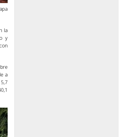
tapa
n la
jo y
 con
obre
de a
15,7
40,1