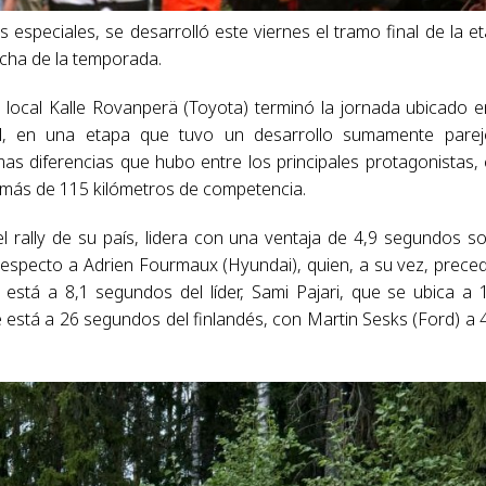
especiales, se desarrolló este viernes el tramo final de la e
fecha de la temporada.
local Kalle Rovanperä (Toyota) terminó la jornada ubicado e
eral, en una etapa que tuvo un desarrollo sumamente pare
as diferencias que hubo entre los principales protagonistas,
más de 115 kilómetros de competencia.
l rally de su país, lidera con una ventaja de 4,9 segundos s
respecto a Adrien Fourmaux (Hyundai), quien, a su vez, prece
está a 8,1 segundos del líder, Sami Pajari, que se ubica a 
e está a 26 segundos del finlandés, con Martin Sesks (Ford) a 