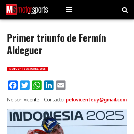
Primer triunfo de Fermín
Aldeguer
MOTOGP |
6 OCTUBRE, 2025
Facebook
Twitter
WhatsApp
LinkedIn
Email
Nelson Vicente – Contacto:
pelovicenteuy@gmail.com