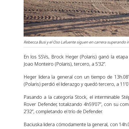
Rebecca Busi y el Oso Lafuente siguen en carrera superando i
En los SSVs, Brock Heger (Polaris) ganó la etapa 
Joao Monteiro (Polaris), tercero, a 5’32”.
Heger lidera la general con un tiempo de 13h.08’
(Polaris) perdió el liderazgo y quedó tercero, a 11’0
Pasando a la categoría Stock, el interminable S
Rover Defender, totalizando 4h59’07”, con su co
2’32”, completando el trío de Defender.
Baciuska lidera cómodamente la general, con 14h.0