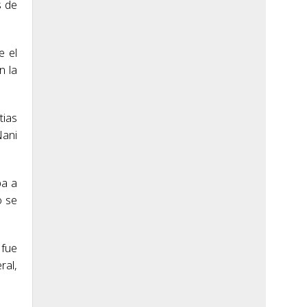
s de
e el
n la
tias
Nani
pa a
o se
 fue
ral,