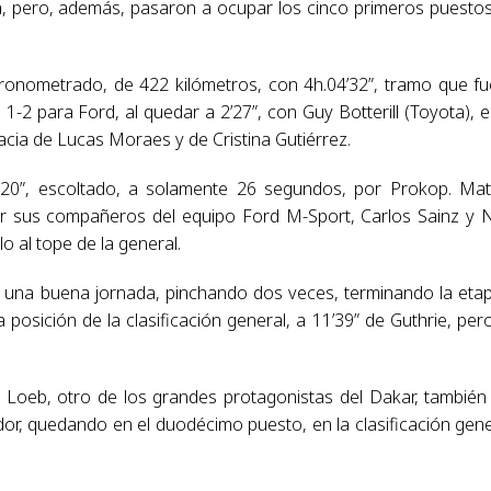
a, pero, además, pasaron a ocupar los cinco primeros puesto
cronometrado, de 422 kilómetros, con 4h.04’32”, tramo que fu
2 para Ford, al quedar a 2’27”, con Guy Botterill (Toyota), e
acia de Lucas Moraes y de Cristina Gutiérrez.
27’20”, escoltado, a solamente 26 segundos, por Prokop. Mat
r sus compañeros del equipo Ford M-Sport, Carlos Sainz y 
 al tope de la general.
tuvo una buena jornada, pinchando dos veces, terminando la eta
a posición de la clasificación general, a 11’39” de Guthrie, per
 Loeb, otro de los grandes protagonistas del Dakar, también
dor, quedando en el duodécimo puesto, en la clasificación gene