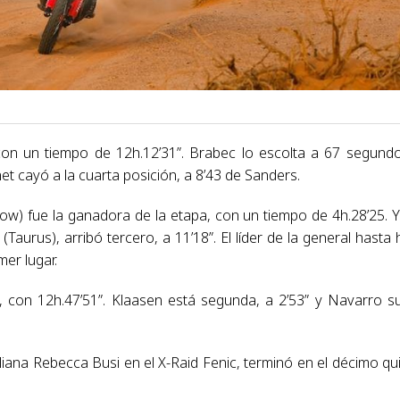
, con un tiempo de 12h.12’31”. Brabec lo escolta a 67 segund
et cayó a la cuarta posición, a 8’43 de Sanders.
ow) fue la ganadora de la etapa, con un tiempo de 4h.28’25. Y
Taurus), arribó tercero, a 11’18”. El líder de la general hasta 
mer lugar.
, con 12h.47’51”. Klaasen está segunda, a 2’53” y Navarro s
liana Rebecca Busi en el X-Raid Fenic, terminó en el décimo qu