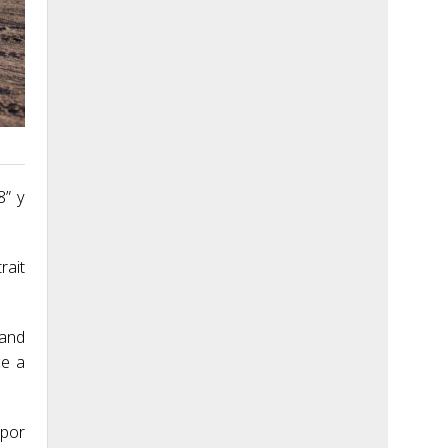
8” y
rait
Land
ce a
 por