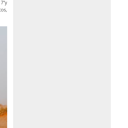
17”y
tos,