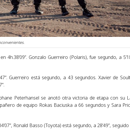
nconvenientes.
en 4h.38’09”. Gonzalo Guerreiro (Polaris), fue segundo, a 5’1
47”. Guerreiro está segundo, a 43 segundos. Xavier de Soult
7”.
téphane Peterhansel se anotó otra victoria de etapa con su 
mpañero de equipo Rokas Baciuska a 66 segundos y Sara Pri
4’07”, Ronald Basso (Toyota) está segundo, a 28’49”, seguido