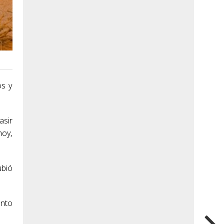
os y
asir
hoy,
ubió
into