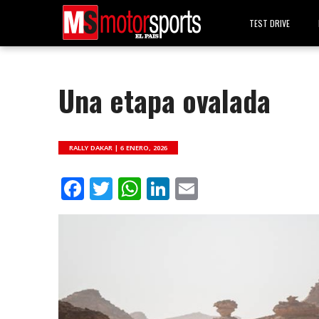
TEST DRIVE
Una etapa ovalada
RALLY DAKAR |
6 ENERO, 2026
Facebook
Twitter
WhatsApp
LinkedIn
Email