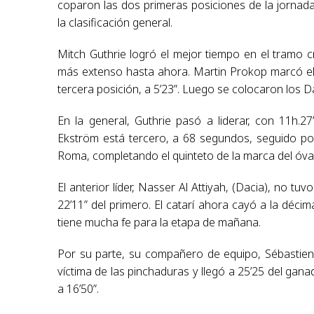
coparon las dos primeras posiciones de la jornad
la clasificación general.
Mitch Guthrie logró el mejor tiempo en el tramo 
más extenso hasta ahora. Martin Prokop marcó el 1-
tercera posición, a 5’23”. Luego se colocaron los D
En la general, Guthrie pasó a liderar, con 11h.
Ekström está tercero, a 68 segundos, seguido po
Roma, completando el quinteto de la marca del óvalo
El anterior líder, Nasser Al Attiyah, (Dacia), no 
22’11” del primero. El catarí ahora cayó a la décim
tiene mucha fe para la etapa de mañana.
Por su parte, su compañero de equipo, Sébastien
víctima de las pinchaduras y llegó a 25’25 del gana
a 16’50”.