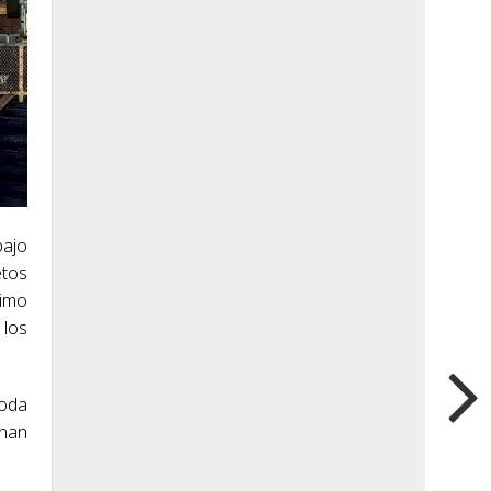
bajo
etos
timo
 los
toda
onan