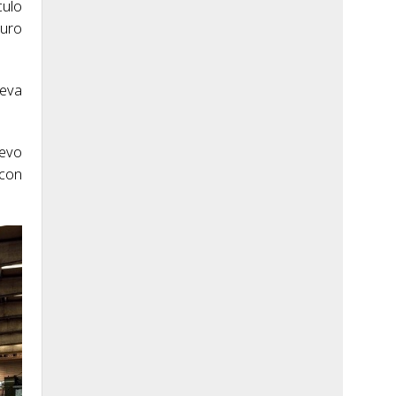
culo
guro
ueva
uevo
 con