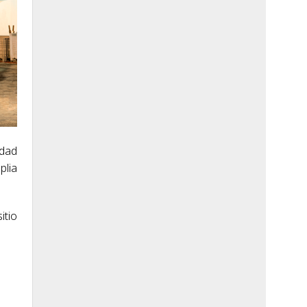
idad
plia
sitio