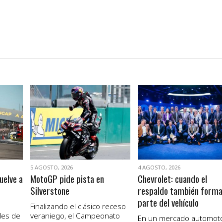
VER NOTA
VER NOTA
5 AGOSTO, 2026
4 AGOSTO, 2026
uelve a
MotoGP pide pista en
Chevrolet: cuando el
Silverstone
respaldo también form
parte del vehículo
Finalizando el clásico receso
les de
veraniego, el Campeonato
En un mercado automot