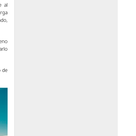
e al
arga
ado,
reno
arlo
o de