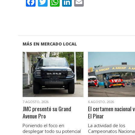
Facebook
Twitter
WhatsApp
LinkedIn
Email
MÁS EN MERCADO LOCAL
VER NOTA
VER NOTA
7 AGOSTO, 2026
6 AGOSTO, 2026
JMC presentó su Grand
El certamen nacional v
Avenue Pro
El Pinar
Poniendo el foco en
La actividad de los
desplegar todo su potencial
Campeonatos Naciona