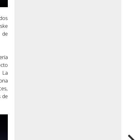
ados
nske
d de
ería
ecto
. La
iona
ces,
s de