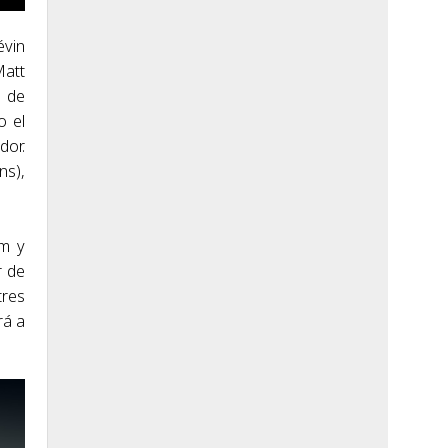
évin
Matt
e de
o el
dor.
ns),
im y
r de
tres
rá a