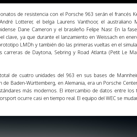
eonatos de resistencia con el Porsche 963 serán el francés K
André Lotterer, el belga Laurens Vanthoor, el australiano 
unidense Dane Cameron y el brasileño Felipe Nasr. En la fas
apel clave, ya que durante el lanzamiento en Weissach en ener
rototipo LMDh y también dio las primeras vueltas en el simula
las carreras de Daytona, Sebring y Road Atlanta (Petit Le Ma
total de cuatro unidades del 963 en sus bases de Mannhe
gión de Baden-Württemberg, en Alemania, era un Porsche Cente
tándares más modernos. El intercambio de datos entre los 
rsport ocurre casi en tiempo real. El equipo del WEC se muda