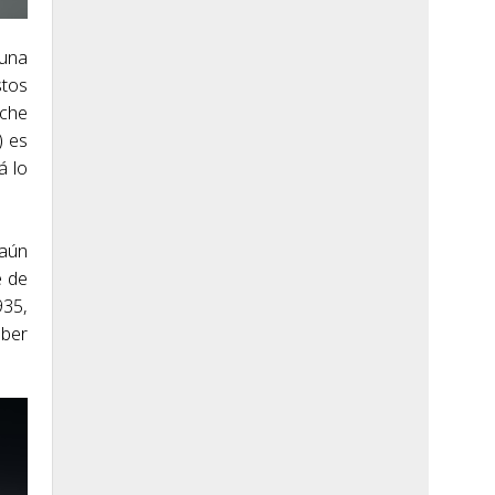
 una
stos
sche
) es
á lo
 aún
e de
935,
aber