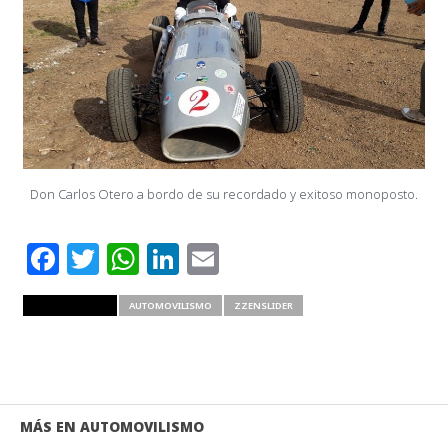
Don Carlos Otero a bordo de su recordado y exitoso monoposto.
Facebook
Twitter
WhatsApp
LinkedIn
Email
RELATED ITEMS
AUTOMOVILISMO
ZZENSLIDER
MÁS EN AUTOMOVILISMO