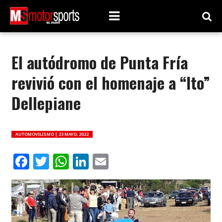
El autódromo de Punta Fría
revivió con el homenaje a “Ito”
Dellepiane
AUTOMOVILISMO |
23 MAYO, 2022
Facebook
Twitter
WhatsApp
LinkedIn
Email