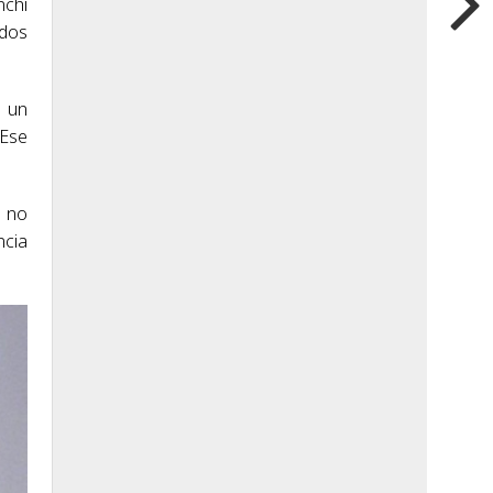
nchi
 dos
n un
 Ese
, no
ncia