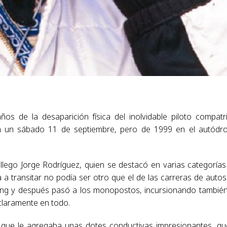
 de la desaparición física del inolvidable piloto compatr
ién un sábado 11 de septiembre, pero de 1999 en el autód
llego Jorge Rodríguez, quien se destacó en varias categorías
a transitar no podía ser otro que el de las carreras de autos
ing y después pasó a los monopostos, incursionando tambié
claramente en todo.
 lo que le agregaba unas dotes conductivas impresionantes, qu