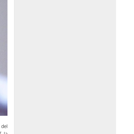
 del
, la