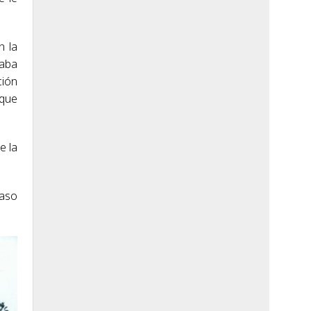
n la
jaba
ción
 que
e la
paso