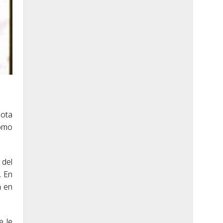
iota
romo
 del
. En
n en
e le