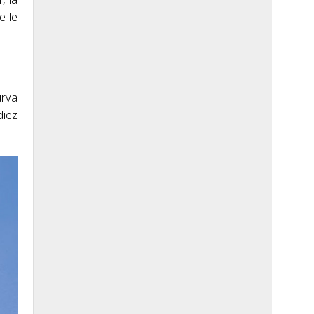
e le
urva
diez