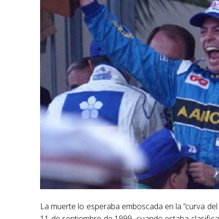
La muerte lo esperaba emboscada en la “curva del ti
11 de septiembre de 1999, cuando estaba clasific