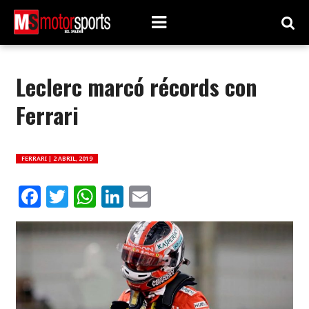
Leclerc marcó récords con
Ferrari
FERRARI |
2 ABRIL, 2019
Facebook
Twitter
WhatsApp
LinkedIn
Email