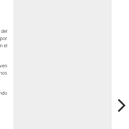
 del
 por
n el
oven
unos
ando