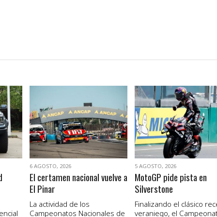
VER NOTA
VER NOTA
6 AGOSTO, 2026
5 AGOSTO, 2026
d
El certamen nacional vuelve a
MotoGP pide pista en
El Pinar
Silverstone
La actividad de los
Finalizando el clásico re
encial
Campeonatos Nacionales de
veraniego, el Campeona