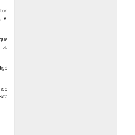
lton
, el
 que
a su
ligó
ando
exta