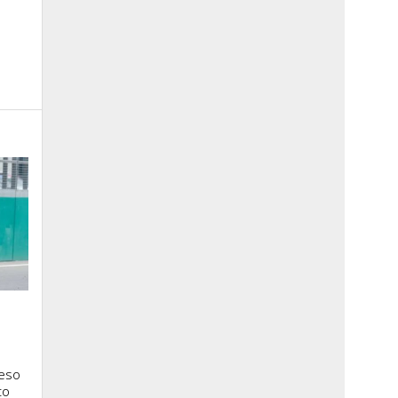
ceso
to