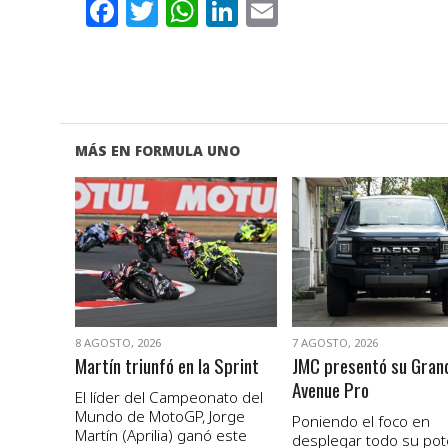
Facebook
Twitter
WhatsApp
LinkedIn
Email
MÁS EN FORMULA UNO
VER NOTA
VER NOTA
8 AGOSTO, 2026
7 AGOSTO, 2026
Martín triunfó en la Sprint
JMC presentó su Gran
Avenue Pro
El líder del Campeonato del
Mundo de MotoGP, Jorge
Poniendo el foco en
Martín (Aprilia) ganó este
desplegar todo su pot