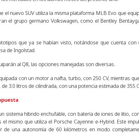
e el nuevo SUV utiliza la misma plataforma MLB Evo que equi
gran el grupo germano Volkswagen, como el Bentley Bentayga
prototipos que ya se habían visto, notándose que cuenta con
sa de Ingolstad.
quiparán al Q8, las opciones manejadas son diversas.
equipada con un motor a nafta, turbo, con 250 CV, mientras qu
 de 3.0 litros de cilindrada, con una potencia estimada de 355 C
opuesta
 sistema híbrido enchufable, con batería de iones de litio, co
s el mismo que utiliza el Porsche Cayenne e-Hybrid. Este impu
ner de una autonomía de 60 kilómetros en modo completam