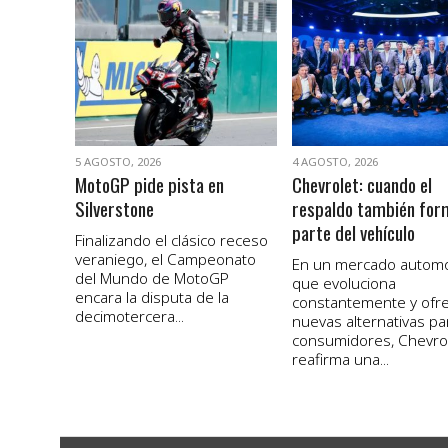
VER NOTA
VER NOTA
5 AGOSTO, 2026
4 AGOSTO, 2026
MotoGP pide pista en
Chevrolet: cuando el
Silverstone
respaldo también for
parte del vehículo
Finalizando el clásico receso
veraniego, el Campeonato
En un mercado autom
del Mundo de MotoGP
que evoluciona
encara la disputa de la
constantemente y ofr
decimotercera...
nuevas alternativas pa
consumidores, Chevro
reafirma una...