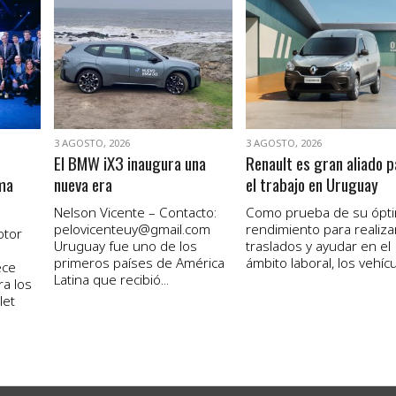
VER NOTA
VER NOTA
3 AGOSTO, 2026
3 AGOSTO, 2026
El BMW iX3 inaugura una
Renault es gran aliado p
ma
nueva era
el trabajo en Uruguay
Nelson Vicente – Contacto:
Como prueba de su ópt
pelovicenteuy@gmail.com
rendimiento para realiza
otor
Uruguay fue uno de los
traslados y ayudar en el
primeros países de América
ámbito laboral, los vehícul
ece
Latina que recibió...
ra los
let