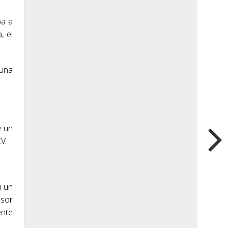
pa a
, el
 una
e un
V.
n un
lsor
ente