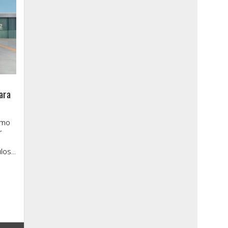
ara
imo
r
os...