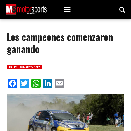
Los campeones comenzaron
ganando
RALLY |
28 MARZO, 2017
Facebook
Twitter
WhatsApp
LinkedIn
Email