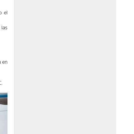
o el
 las
n en
C.