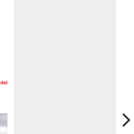
del
.