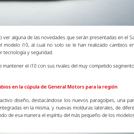
o ver alguna de las novedades que serán presentadas en el S
el modelo i10, al cual no solo se le han realizado cambios e
r tecnología y seguridad.
be mantener el i10 con sus rivales del muy competido segment
ios en la cúpula de General Motors para la región
ractivo diseño, destacándose los nuevos paragolpes, una parr
ntegradas en la misma, y nuevas molduras laterales, de difer
cando de esa manera el espíritu del más pequeño de los modelo