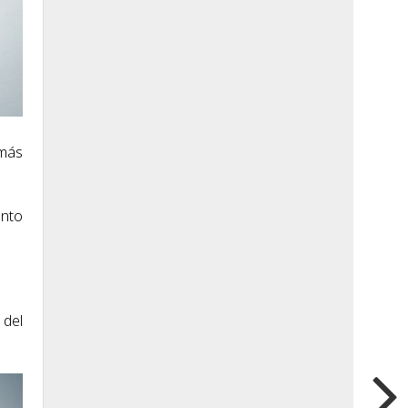
 más
ento
 del