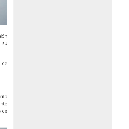
alón
n su
o de
illa
ente
s de