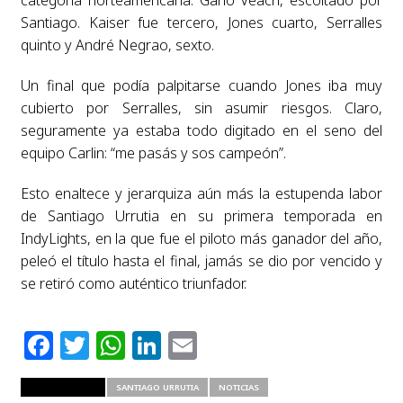
categoría norteamericana. Ganó Veach, escoltado por
Santiago. Kaiser fue tercero, Jones cuarto, Serralles
quinto y André Negrao, sexto.
Un final que podía palpitarse cuando Jones iba muy
cubierto por Serralles, sin asumir riesgos. Claro,
seguramente ya estaba todo digitado en el seno del
equipo Carlin: “me pasás y sos campeón”.
Esto enaltece y jerarquiza aún más la estupenda labor
de Santiago Urrutia en su primera temporada en
IndyLights, en la que fue el piloto más ganador del año,
peleó el título hasta el final, jamás se dio por vencido y
se retiró como auténtico triunfador.
Facebook
Twitter
WhatsApp
LinkedIn
Email
RELATED ITEMS
SANTIAGO URRUTIA
NOTICIAS