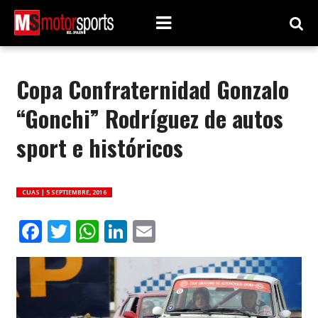
Copa Confraternidad Gonzalo
“Gonchi” Rodríguez de autos
sport e históricos
CUAS |
5 SEPTIEMBRE, 2016
Facebook
Twitter
WhatsApp
LinkedIn
Email