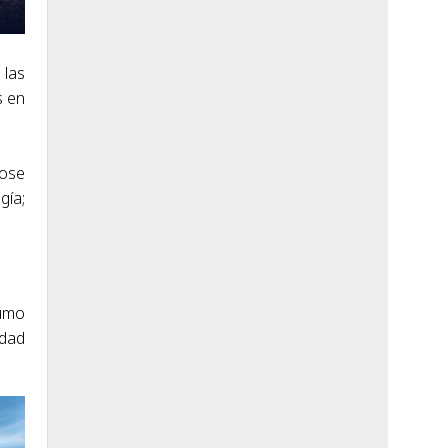
 las
s en
ose
ía;
sumo
idad