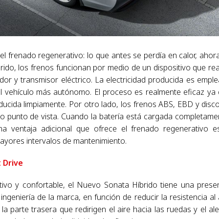
el frenado regenerativo: lo que antes se perdía en calor, ahor
brido, los frenos funcionan por medio de un dispositivo que rea
dor y transmisor eléctrico. La electricidad producida es empl
al vehículo más autónomo. El proceso es realmente eficaz ya
ucida limpiamente. Por otro lado, los frenos ABS, EBD y disc
do punto de vista. Cuando la batería está cargada completame
a ventaja adicional que ofrece el frenado regenerativo e
mayores intervalos de mantenimiento.
t Drive
tivo y confortable, el Nuevo Sonata Híbrido tiene una prese
ingeniería de la marca, en función de reducir la resistencia al 
a parte trasera que redirigen el aire hacia las ruedas y el al