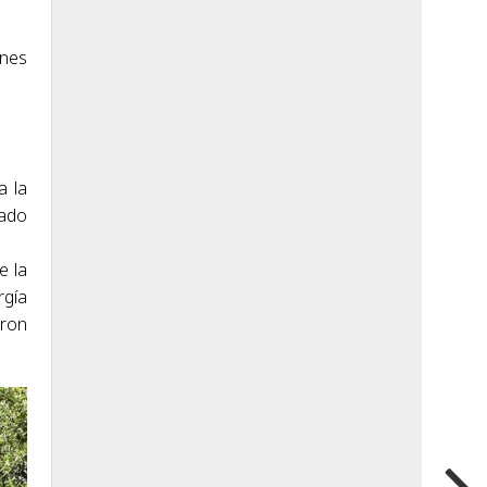
ones
a la
cado
e la
rgía
aron