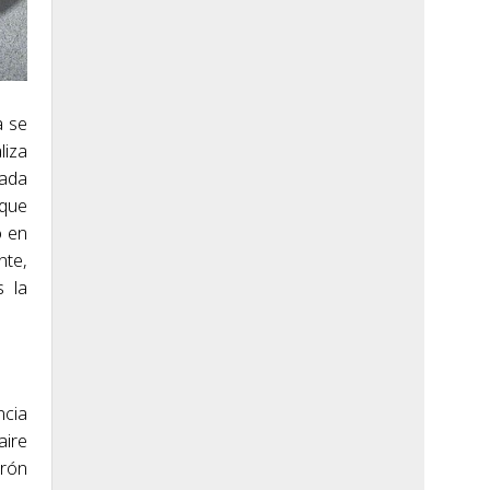
a se
liza
eada
 que
o en
nte,
s la
ncia
aire
erón