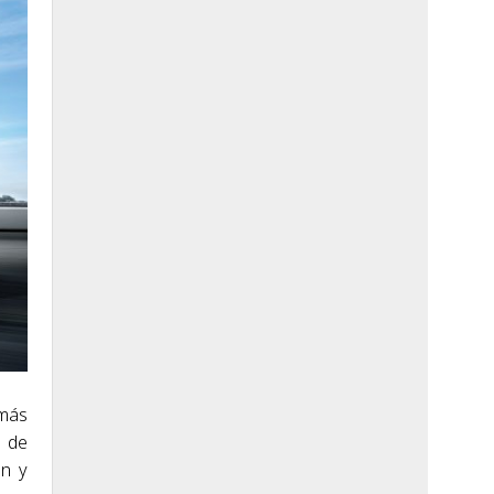
 más
n de
ón y