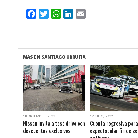
Facebook
Twitter
WhatsApp
LinkedIn
Email
MÁS EN SANTIAGO URRUTIA
VER NOTA
VER NOTA
18 DICIEMBRE, 2023
12 JULIO, 2022
Nissan invita a test drive con
Cuenta regresiva para
descuentos exclusivos
espectacular fin de s
en Rivera