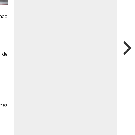
iago
r de
ones