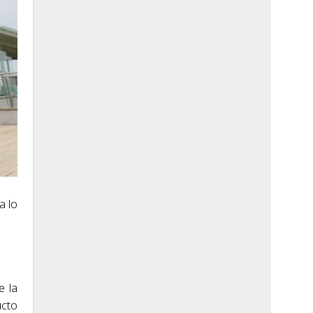
a lo
e la
ucto