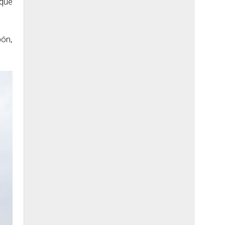
 que
pón,