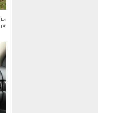
 los
 que