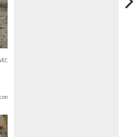
VEC
 con