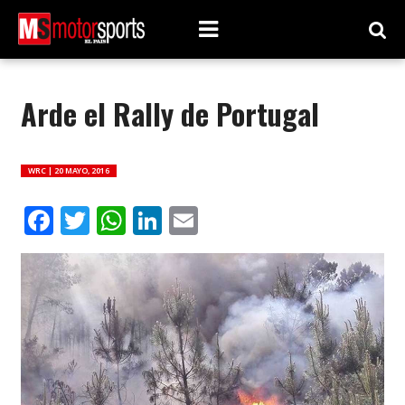
Arde el Rally de Portugal
WRC |
20 MAYO, 2016
Facebook
Twitter
WhatsApp
LinkedIn
Email