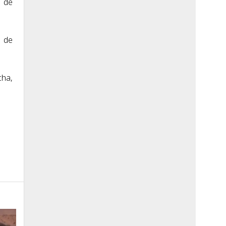
s de
s de
cha,