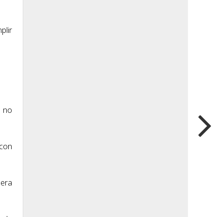
plir
y no
 con
uera