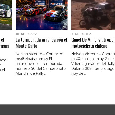
VER NOTA
VER NOTA
18 ENERO, 2022
3 ENERO, 2022
 el
La temporada arranca con el
Giniel De Villiers atropel
emana
Monte Carlo
motociclista chileno
Nelson Vicente – Contacto:
Nelson Vicente – Contact
ms@elpais.com.uy
El
ms@elpais.com.uy
Giniel
cto:
arranque de la temporada
Villiers, ganador del Rally
e
número 50 del Campeonato
Dakar 2009, fue protago
 el
Mundial de Rally...
hoy de...