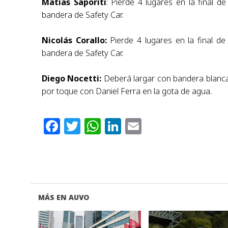
Matías Saporiti
: Pierde 4 lugares en la final d
bandera de Safety Car.
Nicolás Corallo:
Pierde 4 lugares en la final d
bandera de Safety Car.
Diego Nocetti:
Deberá largar con bandera blanca 
por toque con Daniel Ferra en la gota de
agua.
Facebook
Twitter
WhatsApp
LinkedIn
Email
MÁS EN AUVO