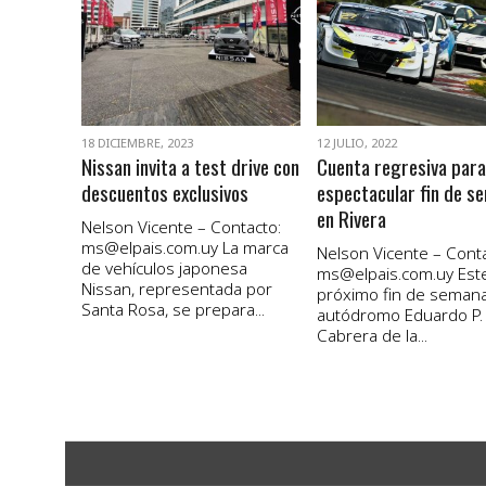
VER NOTA
VER NOTA
18 DICIEMBRE, 2023
12 JULIO, 2022
Nissan invita a test drive con
Cuenta regresiva para
descuentos exclusivos
espectacular fin de s
en Rivera
Nelson Vicente – Contacto:
ms@elpais.com.uy
La marca
Nelson Vicente – Conta
de vehículos japonesa
ms@elpais.com.uy
Est
Nissan, representada por
próximo fin de semana
Santa Rosa, se prepara...
autódromo Eduardo P.
Cabrera de la...