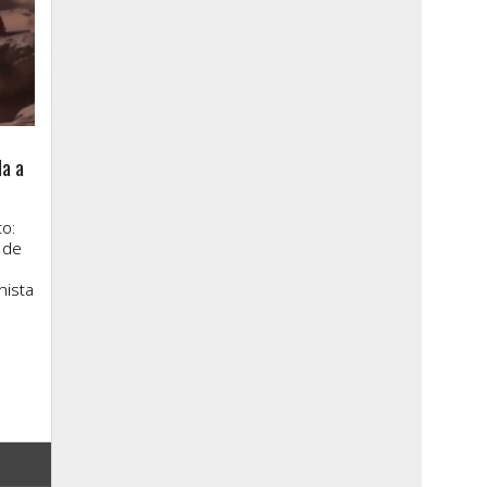
la a
o:
 de
nista