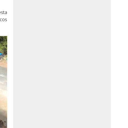
esta
lcos