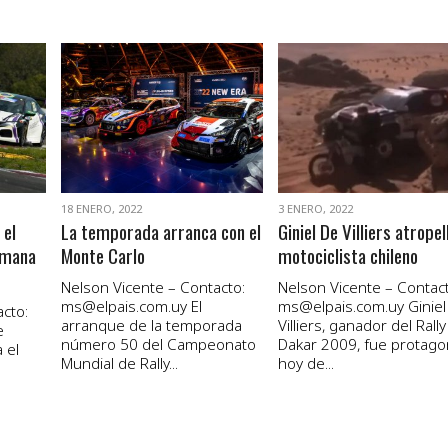
VER NOTA
VER NOTA
18 ENERO, 2022
3 ENERO, 2022
 el
La temporada arranca con el
Giniel De Villiers atropel
emana
Monte Carlo
motociclista chileno
Nelson Vicente – Contacto:
Nelson Vicente – Contact
ms@elpais.com.uy
El
ms@elpais.com.uy
Giniel
cto:
arranque de la temporada
Villiers, ganador del Rally
e
número 50 del Campeonato
Dakar 2009, fue protago
 el
Mundial de Rally...
hoy de...