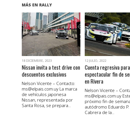
MÁS EN RALLY
VER NOTA
VER NOTA
18 DICIEMBRE, 2023
12 JULIO, 2022
Nissan invita a test drive con
Cuenta regresiva para
descuentos exclusivos
espectacular fin de s
en Rivera
Nelson Vicente – Contacto:
ms@elpais.com.uy
La marca
Nelson Vicente – Conta
de vehículos japonesa
ms@elpais.com.uy
Est
Nissan, representada por
próximo fin de semana
Santa Rosa, se prepara...
autódromo Eduardo P.
Cabrera de la...