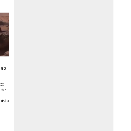
la a
o:
 de
nista