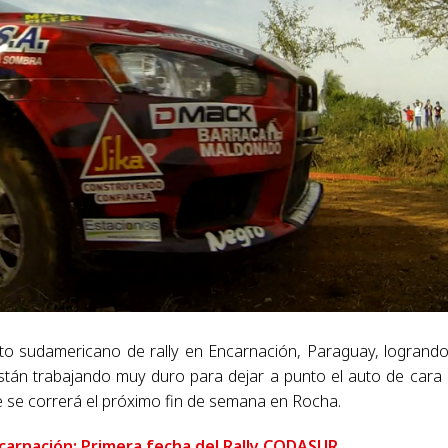
to sudamericano de rally en Encarnación, Paraguay, logrand
tán trabajando muy duro para dejar a punto el auto de cara 
e se correrá el próximo fin de semana en Rocha.
arnación; Primera fecha del Rally CODASUR