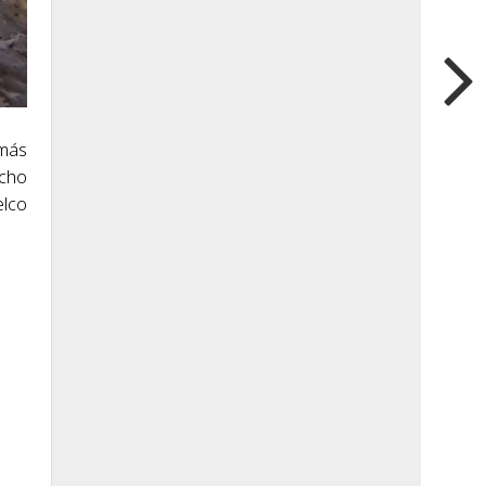
emás
echo
elco