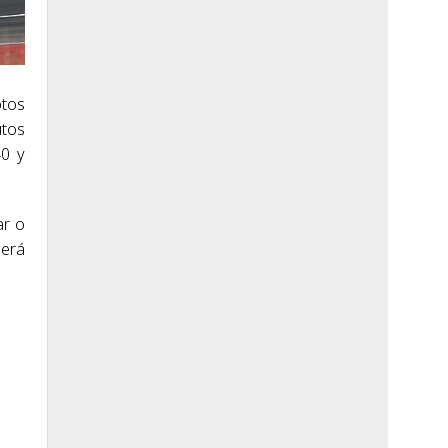
otos
utos
40 y
ar o
será