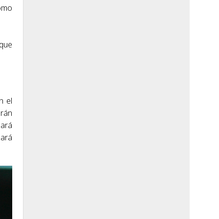
romo
 que
n el
erán
gará
pará