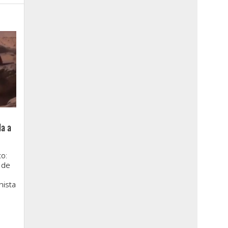
la a
o:
 de
nista