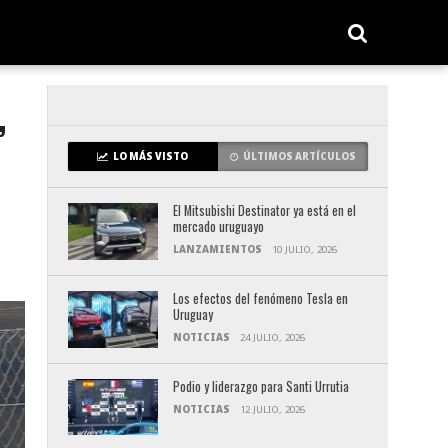
”
LO MÁS VISTO
ÚLTIMOS ARTÍCULOS
El Mitsubishi Destinator ya está en el
mercado uruguayo
LANZAMIENTOS
10 JULIO, 2026
Los efectos del fenómeno Tesla en
Uruguay
NOTICIAS
24 JULIO, 2026
Podio y liderazgo para Santi Urrutia
NOTICIAS
12 JULIO, 2026