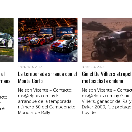
VER NOTA
VER NOTA
18 ENERO, 2022
3 ENERO, 2022
 el
La temporada arranca con el
Giniel De Villiers atropel
emana
Monte Carlo
motociclista chileno
Nelson Vicente – Contacto:
Nelson Vicente – Contact
ms@elpais.com.uy
El
ms@elpais.com.uy
Giniel
cto:
arranque de la temporada
Villiers, ganador del Rally
e
número 50 del Campeonato
Dakar 2009, fue protago
 el
Mundial de Rally...
hoy de...