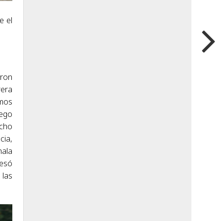
e el
eron
rera
emos
uego
ucho
cia,
mala
resó
 las