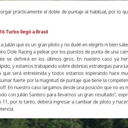
orgar prácticamente el doble de puntaje al habitual, por lo qu
6 Turbo llegó a Brasil
ulián que es un gran piloto y no dudé en elegirlo ni bien sali
iro Dole Racing a pelear por los puestos de punta de una car
e se definirá en los últimos giros. En nuestro caso ya h
ápido, y estamos trabajando sobre distintas estrategias para l
rrera que será entretenida y todos estamos esperando hace m
sumar fuerte por la magnitud de puntaje que tiene la competen
yoff. En nuestro caso largamos desde una posición que no es 
todo con Julián Santero para llevarnos un gran resultado”, exp
11, por lo tanto, deberá ingresar a cambiar de piloto y hacer
tencia.