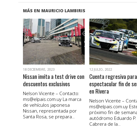
MÁS EN MAURICIO LAMBIRIS
VER NOTA
VER NOTA
18 DICIEMBRE, 2023
12 JULIO, 2022
Nissan invita a test drive con
Cuenta regresiva para
descuentos exclusivos
espectacular fin de s
en Rivera
Nelson Vicente – Contacto:
ms@elpais.com.uy
La marca
Nelson Vicente – Conta
de vehículos japonesa
ms@elpais.com.uy
Est
Nissan, representada por
próximo fin de semana
Santa Rosa, se prepara...
autódromo Eduardo P.
Cabrera de la...