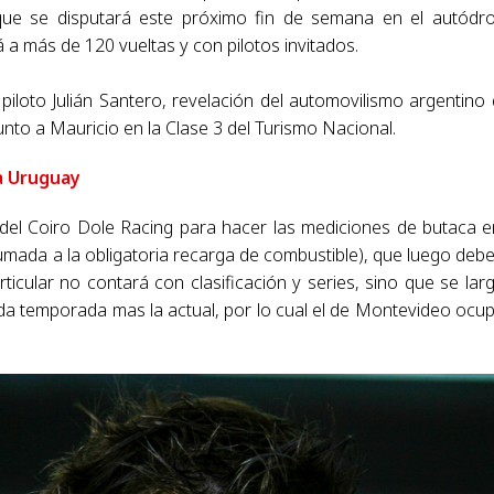
, que se disputará este próximo fin de semana en el autód
a más de 120 vueltas y con pilotos invitados.
iloto Julián Santero, revelación del automovilismo argentino
nto a Mauricio en la Clase 3 del Turismo Nacional.
a Uruguay
 del Coiro Dole Racing para hacer las mediciones de butaca e
sumada a la obligatoria recarga de combustible), que luego deb
icular no contará con clasificación y series, sino que se lar
da temporada mas la actual, por lo cual el de Montevideo ocu