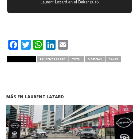
Laurent Lazard en el Dakar 2016
Facebook
Twitter
WhatsApp
LinkedIn
Email
RELATED ITEMS
LAURENT LAZARD
TOTAL
NOTICIAS
DAKAR
MÁS EN LAURENT LAZARD