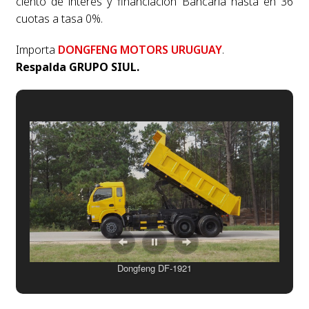
ciento de interés y financiación Bancaria hasta en 36
cuotas a tasa 0%.
Importa
DONGFENG MOTORS URUGUAY
.
Respalda GRUPO SIUL.
Dongfeng DF-1921