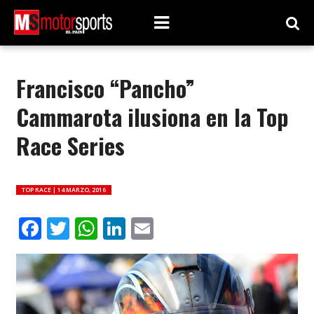
Francisco “Pancho”
Cammarota ilusiona en la Top
Race Series
TOP RACE |
14 MARZO, 2016
Facebook
Twitter
WhatsApp
LinkedIn
Email