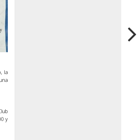
, la
 una
Club
00 y