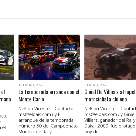
VER NOTA
VER NOTA
18 ENERO, 2022
3 ENERO, 2022
 el
La temporada arranca con el
Giniel De Villiers atropel
emana
Monte Carlo
motociclista chileno
Nelson Vicente – Contacto:
Nelson Vicente – Contact
ms@elpais.com.uy
El
ms@elpais.com.uy
Giniel
cto:
arranque de la temporada
Villiers, ganador del Rally
e
número 50 del Campeonato
Dakar 2009, fue protago
 el
Mundial de Rally...
hoy de...