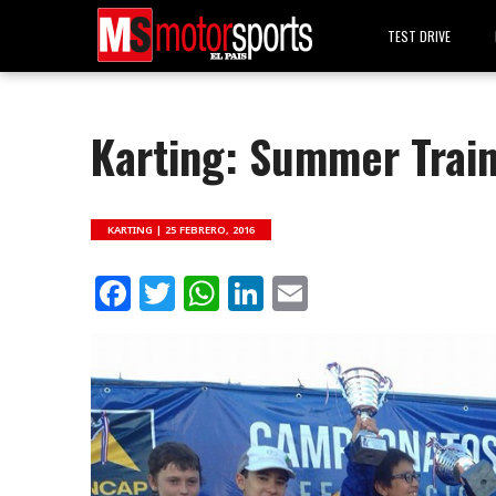
TEST DRIVE
Karting: Summer Trai
KARTING |
25 FEBRERO, 2016
Facebook
Twitter
WhatsApp
LinkedIn
Email