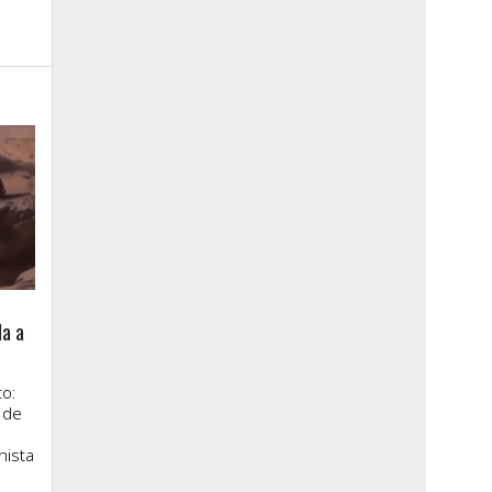
la a
o:
 de
nista