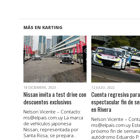
MÁS EN KARTING
VER NOTA
VER NOTA
18 DICIEMBRE, 2023
12 JULIO, 2022
Nissan invita a test drive con
Cuenta regresiva para
descuentos exclusivos
espectacular fin de s
en Rivera
Nelson Vicente – Contacto:
ms@elpais.com.uy
La marca
Nelson Vicente – Conta
de vehículos japonesa
ms@elpais.com.uy
Est
Nissan, representada por
próximo fin de semana
Santa Rosa, se prepara...
autódromo Eduardo P.