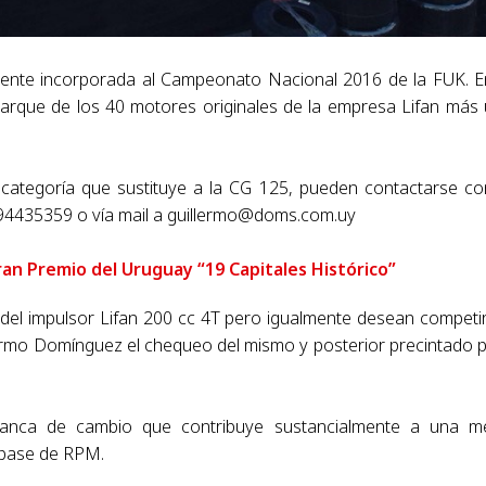
mente incorporada al Campeonato Nacional 2016 de la FUK. E
rque de los 40 motores originales de la empresa Lifan más
 categoría que sustituye a la CG 125, pueden contactarse co
094435359 o vía mail a
guillermo@doms.com.uy
Gran Premio del Uruguay “19 Capitales Histórico”
 del impulsor Lifan 200 cc 4T pero igualmente desean competi
lermo Domínguez el chequeo del mismo y posterior precintado 
nca de cambio que contribuye sustancialmente a una me
 pase de RPM.