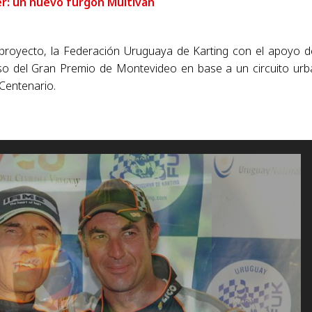
r: un nuevo furgón Multivan
l proyecto, la Federación Uruguaya de Karting con el apoyo d
eso del Gran Premio de Montevideo en base a un circuito ur
 Centenario.