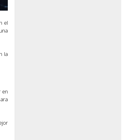
n el
 una
n la
r en
para
jor