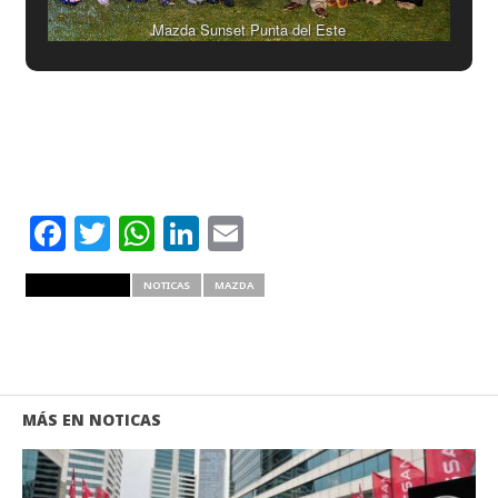
Mazda Sunset Punta del Este
Facebook
Twitter
WhatsApp
LinkedIn
Email
RELATED ITEMS
NOTICAS
MAZDA
MÁS EN NOTICAS