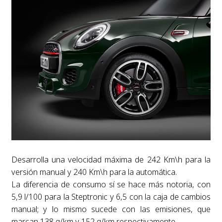
Desarrolla una velocidad máxima de 242 Km\h para la
versión manual y 240 Km\h para la automática.
La diferencia de consumo sí se hace más notoria, con
5,9 l/100 para la Steptronic y 6,5 con la caja de cambios
manual; y lo mismo sucede con las emisiones, que
marcan 138 g/km y 152 g/km respectivamente.