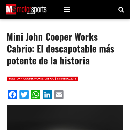
Mini John Cooper Works
Cabrio: El descapotable más
potente de la historia
MINI JOHN COOPER WORKS CABRIO |
15 ENERO, 2016
Facebook
Twitter
WhatsApp
LinkedIn
Email