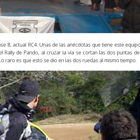
se 8, actual RC4. Unas de las anécdotas que tiene este equip
l Rally de Pando, al cruzar la vía se cortan las dos puntas de
Lo raro es que esto se dio en las dos ruedas al mismo tiempo.