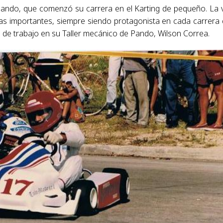
Pando, que comenzó su carrera en el Karting de pequeño. La 
osas importantes, siempre siendo protagonista en cada carrera
de trabajo en su Taller mecánico de Pando, Wilson Correa.