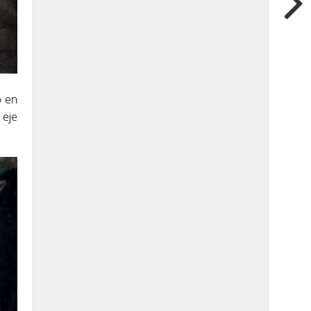
o en
 eje