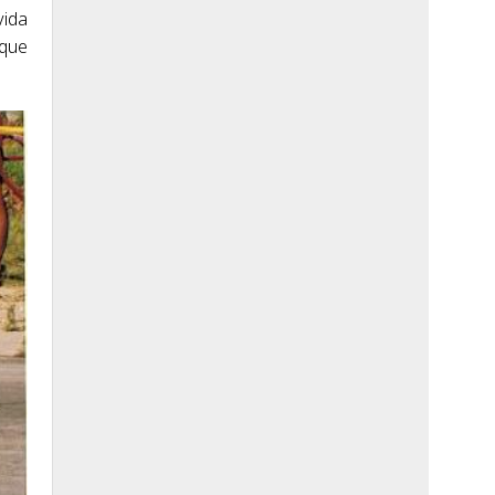
vida
 que