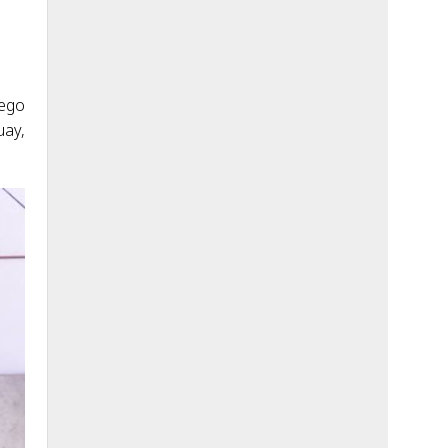
uego
uay,