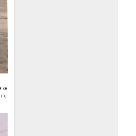
e se
n el