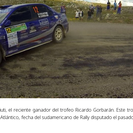
uti, el reciente ganador del trofeo Ricardo Gorbarán. Este tr
l Atlántico, fecha del sudamericano de Rally disputado el pasado