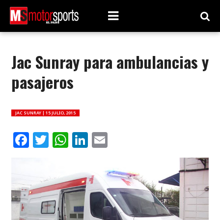
Jac Sunray para ambulancias y
pasajeros
JAC SUNRAY |
15 JULIO, 2015
Facebook
Twitter
WhatsApp
LinkedIn
Email