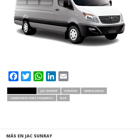
Facebook
Twitter
WhatsApp
LinkedIn
Email
RELATED ITEMS
JAC SUNRAY
FURGÓN
AMBULANCIA
CAMIONETA PARA PASAJEROS
BOR
MÁS EN JAC SUNRAY