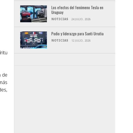
Los efectos del fenómeno Tesla en
Uruguay
NOTICIAS
24 JULIO, 2026
Podio y liderazgo para Santi Urrutia
NOTICIAS
12 JULIO, 2026
ritu
n de
 más
des,