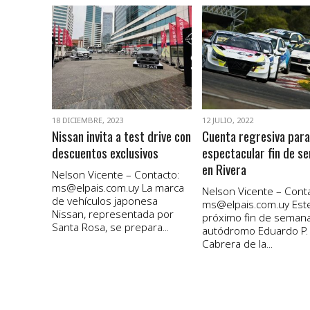
VER NOTA
VER NOTA
18 DICIEMBRE, 2023
12 JULIO, 2022
Nissan invita a test drive con
Cuenta regresiva para
descuentos exclusivos
espectacular fin de s
en Rivera
Nelson Vicente – Contacto:
ms@elpais.com.uy
La marca
Nelson Vicente – Conta
de vehículos japonesa
ms@elpais.com.uy
Est
Nissan, representada por
próximo fin de semana
Santa Rosa, se prepara...
autódromo Eduardo P.
Cabrera de la...