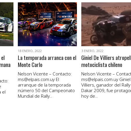
VER NOTA
VER NOTA
18 ENERO, 2022
3 ENERO, 2022
 el
La temporada arranca con el
Giniel De Villiers atropel
emana
Monte Carlo
motociclista chileno
Nelson Vicente – Contacto:
Nelson Vicente – Contact
ms@elpais.com.uy
El
ms@elpais.com.uy
Giniel
cto:
arranque de la temporada
Villiers, ganador del Rally
e
número 50 del Campeonato
Dakar 2009, fue protago
 el
Mundial de Rally...
hoy de...