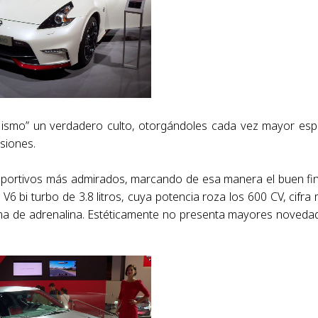
smo” un verdadero culto, otorgándoles cada vez mayor espí
rsiones.
deportivos más admirados, marcando de esa manera el buen fi
6 bi turbo de 3.8 litros, cuya potencia roza los 600 CV, cifra
lena de adrenalina. Estéticamente no presenta mayores noveda