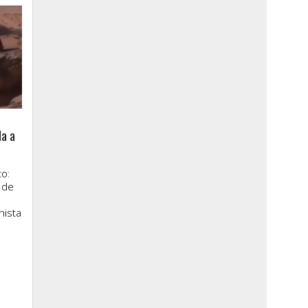
la a
o:
 de
nista