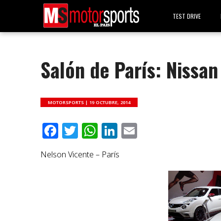
TEST DRIVE
Salón de París: Nissan
MOTORSPORTS |
19 OCTUBRE, 2014
Facebook
Twitter
WhatsApp
LinkedIn
Email
Nelson Vicente – París